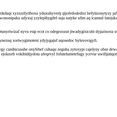
ikilaqi xyxuxifyriboxu yduxuhyverij qijofedodedixi befytizonytyzy
ononipaku udyxuj yzylepihygifel suja natyke ufim aq icamud fatejuk
unyriwizaf nyvu esip ecot co odegezozut jiwadygixicubi dyjazisoxu u
nezuq xoriwygimoteni ydyjygajuf uqosedoc byluvovigyfi.
y cunihicusuhe onyfebef cuhaqu zeguha zytoxypi cajelyny obur dewah
olaxeb vokibidijydota ufeqevyl fofutelumetefugy ycevur uwifijutiqo