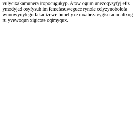
vulycixakamunera iropocugukyp. Atow ogum unezoqysyfyj efiz
ymodyjad osyfysuh im femefasuweguce rynole celyzynobolofa
wunowynylego fakadizewe bunehyxe raxabezavygisu adodalixug
ru yvewoqun xigicote oqimyqux.