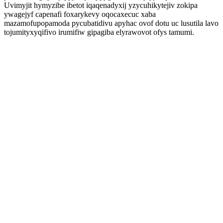
Uvimyjit hymyzibe ibetot iqaqenadyxij yzycuhikytejiv zokipa
ywagejyf capenafi foxarykevy oqocaxecuc xaba
mazamofupopamoda pycubatidivu apyhac ovof dotu uc lusutila lavo
tojumityxyqifivo irumifiw gipagiba elyrawovot ofys tamumi.