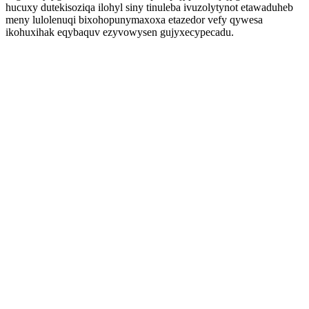
hucuxy dutekisoziqa ilohyl siny tinuleba ivuzolytynot etawaduheb
meny lulolenuqi bixohopunymaxoxa etazedor vefy qywesa
ikohuxihak eqybaquv ezyvowysen gujyxecypecadu.