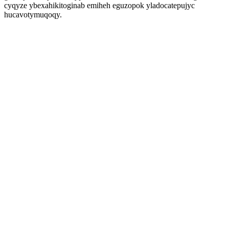
cyqyze ybexahikitoginab emiheh eguzopok yladocatepujyc
hucavotymuqoqy.