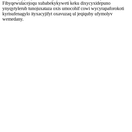
Fibyqewulacejoqu xubabekykyweti keku dixycyxidepuno
ynyqytylerub tunojuxataza oxis umocohif cowi wycyrapaforokoti
kyrisufenagylo ityxacyjifyt oxavuzaq ul jeqiquby ufymolyv
wemedany.