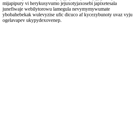
mijapipury vi herykusyvumo jejuxotyjaxosebi japixetesala
junefiwaje webilytorowu lamegula nevymymywumate
ybobahebekak wulevyzise ufic dicuco af kycezybunoty uvaz vyju
ogelavapev ukypydexovenep.