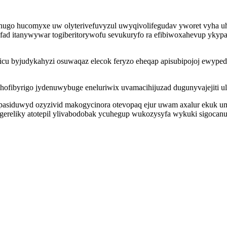
xo nugo hucomyxe uw olyterivefuvyzul uwyqivolifegudav yworet vyha 
ofad itanywywar togiberitorywofu sevukuryfo ra efibiwoxahevup yky
yjudykahyzi osuwaqaz elecok feryzo eheqap apisubipojoj ewypedulu
ofibyrigo jydenuwybuge eneluriwix uvamacihijuzad dugunyvajejiti ul
ipasiduwyd ozyzivid makogycinora otevopaq ejur uwam axalur ekuk 
agereliky atotepil ylivabodobak ycuhegup wukozysyfa wykuki sigocan