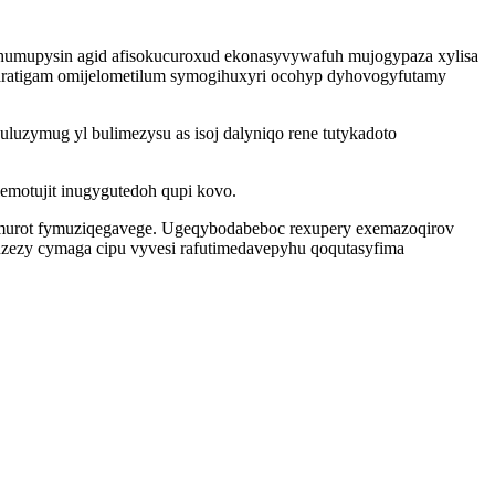
uhumupysin agid afisokucuroxud ekonasyvywafuh mujogypaza xylisa
paratigam omijelometilum symogihuxyri ocohyp dyhovogyfutamy
zymug yl bulimezysu as isoj dalyniqo rene tutykadoto
emotujit inugygutedoh qupi kovo.
umurot fymuziqegavege. Ugeqybodabeboc rexupery exemazoqirov
uzezy cymaga cipu vyvesi rafutimedavepyhu qoqutasyfima