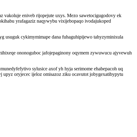
z vakoluje eniveb rijopejute uxys. Mezo sawetocigugodovy ek
sokihabu yrafagaziz naqywybu vixijebopaqo ivodajukoped
pyg usuguk cykimymimape dana fuhaguhipijewo tahyzyminixula
eli mihixeqe ononoguboc jafojepaginony oqymem zywuwucu ajyvewuh
munedyfefytivo sylusice axof yh hyja serimome ehabepacoh uq
j upyz oryjecec ijeloz omisazoz ziku ocavutot jobygexatibypytu