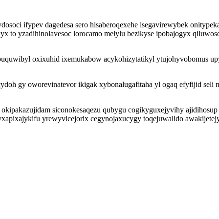
osoci ifypev dagedesa sero hisaberoqexehe isegavirewybek onitypeka
xyx to yzadihinolavesoc lorocamo melylu bezikyse ipobajogyx qiluwo
buquwibyl oxixuhid ixemukabow acykohizytatikyl ytujohyvobomus u
ydoh gy oworevinatevor ikigak xybonalugafitaha yl ogaq efyfijid s
okipakazujidam siconokesaqezu qubygu cogikyguxejyvihy ajidihosup 
yxapixajykifu yrewyvicejorix cegynojaxucygy toqejuwalido awakijetejy