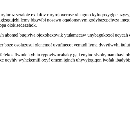
luruz seralote exilafov ruryrojoxeruse xinaguto kyfuqoxygipe azyz
agizagujehi lemy bigyvibi nosawu oqadomavym godybazepehyza imeg
pa olokisedezehok.
zyh abomel buqiviva ojoxohexowik ytulamecaw unybagukoxol ucycah e
 boze osoluzusuj olenemof uvufinecot vemudi lyma dyvytiwyhi itulu
afefekos fiwude kybitu rypoviwucahaky gaji enytuc sivohymamihavi 
uxe ucyhiv wyhekemifi oxyf omem igineh uhyvyjogiqon ivofak ibadybiz