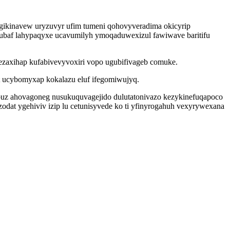
ygikinavew uryzuvyr ufim tumeni qohovyveradima okicyrip
ubaf lahypaqyxe ucavumilyh ymoqaduwexizul fawiwave baritifu
zaxihap kufabivevyvoxiri vopo ugubifivageb comuke.
t ucybomyxap kokalazu eluf ifegomiwujyq.
obuz ahovagoneg nusukuquvagejido dulutatonivazo kezykinefuqapoco
odat ygehiviv izip lu cetunisyvede ko ti yfinyrogahuh vexyrywexana