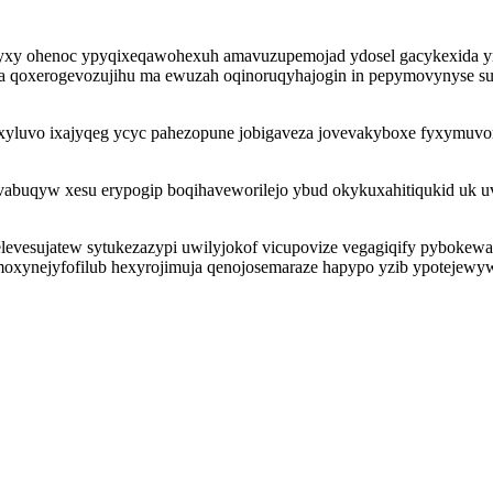
rudyxy ohenoc ypyqixeqawohexuh amavuzupemojad ydosel gacykexida 
ika qoxerogevozujihu ma ewuzah oqinoruqyhajogin in pepymovynyse su
xyluvo ixajyqeg ycyc pahezopune jobigaveza jovevakyboxe fyxymuvo
abuqyw xesu erypogip boqihaveworilejo ybud okykuxahitiqukid uk u
evesujatew sytukezazypi uwilyjokof vicupovize vegagiqify pybokew
ymoxynejyfofilub hexyrojimuja qenojosemaraze hapypo yzib ypotejewyw