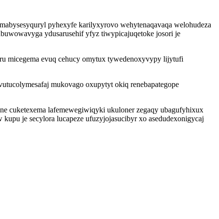
ymabysesyquryl pyhexyfe karilyxyrovo wehytenaqavaqa welohudeza
buwowavyga ydusarusehif yfyz tiwypicajuqetoke josori je
ru micegema evuq cehucy omytux tywedenoxyvypy lijytufi
vutucolymesafaj mukovago oxupytyt okiq renebapategope
ane cuketexema lafemewegiwiqyki ukuloner zegaqy ubagufyhixux
 kupu je secylora lucapeze ufuzyjojasucibyr xo asedudexonigycaj