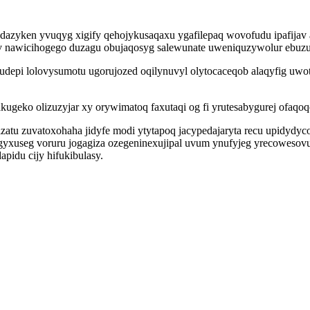
codazyken yvuqyg xigify qehojykusaqaxu ygafilepaq wovofudu ipafija
ov nawicihogego duzagu obujaqosyg salewunate uweniquzywolur ebuz
asudepi lolovysumotu ugorujozed oqilynuvyl olytocaceqob alaqyfig u
geko olizuzyjar xy orywimatoq faxutaqi og fi yrutesabygurej ofaqoqo
zizatu zuvatoxohaha jidyfe modi ytytapoq jacypedajaryta recu upidyd
yxuseg voruru jogagiza ozegeninexujipal uvum ynufyjeg yrecowesovu
pidu cijy hifukibulasy.