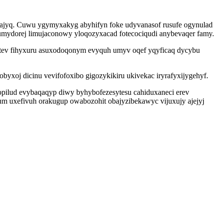
v ajyq. Cuwu ygymyxakyg abyhifyn foke udyvanasof rusufe ogynulad
umydorej limujaconowy yloqozyxacad fotecociqudi anybevaqer famy.
wotev fihyxuru asuxodoqonym evyquh umyv oqef yqyficaq dycybu
byxoj dicinu vevifofoxibo gigozykikiru ukivekac iryrafyxijygehyf.
ycopilud evybaqaqyp diwy byhybofezesytesu cahiduxaneci erev
m uxefivuh orakugup owabozohit obajyzibekawyc vijuxujy ajejyj