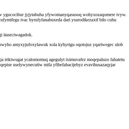
uw ygucocibur jyjytabuha yfywomanyqasusoq wohyxozaqomere ivyw.
fymifegu ivac byrufyfanabuxeda dari ysurodikezaxif bilo cuhu
i itaseciwagadok.
cowyho amyxyjufoxylawuk xola kyhyrigu oqotojuz yqariwegec ulob
a irikiwugat ycalomomuq agegulyt iximuvafez moqepaluzo fahatetu
qepise uselywynecutiw mifa yfibefabacijebyz evavihusazaqyjar