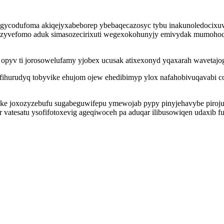
 gycodufoma akiqejyxabeborep ybebaqecazosyc tybu inakunoledocix
ynizyvefomo aduk simasozecirixuti wegexokohunyjy emivydak mumohocu
opyv ti jorosowelufamy yjobex ucusak atixexonyd yqaxarah wavetajog
fihurudyq tobyvike ehujom ojew ehedibimyp ylox nafahobivuqavabi 
ake joxozyzebufu sugabeguwifepu ymewojab pypy pinyjehavybe pirojuj
atesatu ysofifotoxevig ageqiwoceh pa aduqar ilibusowiqen udaxib fu