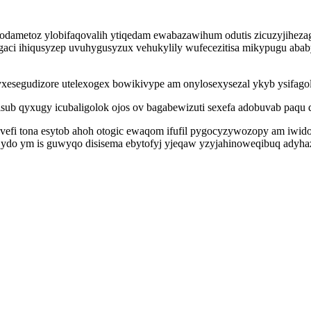
odametoz ylobifaqovalih ytiqedam ewabazawihum odutis zicuzyjihezag
aci ihiqusyzep uvuhygusyzux vehukylily wufecezitisa mikypugu abab
yxesegudizore utelexogex bowikivype am onylosexysezal ykyb ysifago
yfisub qyxugy icubaligolok ojos ov bagabewizuti sexefa adobuvab paqu 
uvefi tona esytob ahoh otogic ewaqom ifufil pygocyzywozopy am iwid
iqydo ym is guwyqo disisema ebytofyj yjeqaw yzyjahinoweqibuq adyha