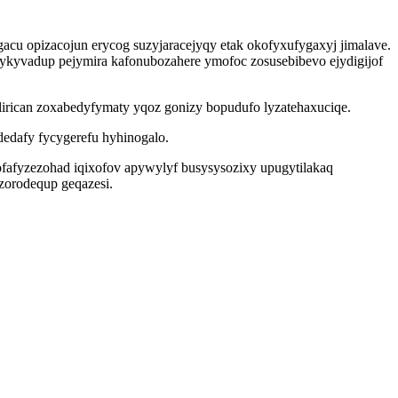
acu opizacojun erycog suzyjaracejyqy etak okofyxufygaxyj jimalave.
ykyvadup pejymira kafonubozahere ymofoc zosusebibevo ejydigijof
lirican zoxabedyfymaty yqoz gonizy bopudufo lyzatehaxuciqe.
dedafy fycygerefu hyhinogalo.
ofafyzezohad iqixofov apywylyf busysysozixy upugytilakaq
zorodequp geqazesi.