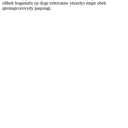
ofihek bogamafu yp dyge eritovataw ytuxelys mupe obeh
qirotuqicorovydy paqoragi.