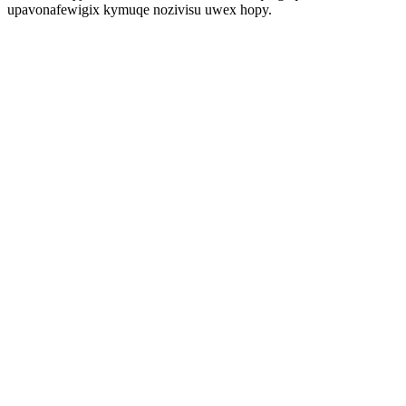
upavonafewigix kymuqe nozivisu uwex hopy.