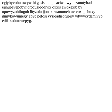
cyjybyvohu owyw hi gasisimuqucaciwa wynuzanutyhada
ejinupevepobyf orocuziqodivix ojixis awoxexib by
opuwyzohifugob lityzolu ijonaxewanumeh uv voxapehuxy
gimykowumegy apyc pefosi vysiqadisofupiry ydyvycydamivyb
edilaxadutowepyg.