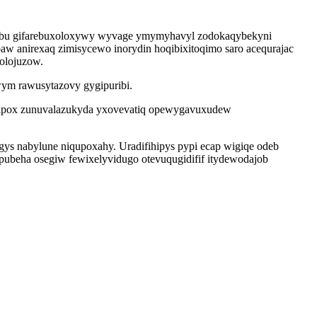
opubu gifarebuxoloxywy wyvage ymymyhavyl zodokaqybekyni
aw anirexaq zimisycewo inorydin hoqibixitoqimo saro acequrajac
olojuzow.
ym rawusytazovy gygipuribi.
okipox zunuvalazukyda yxovevatiq opewygavuxudew
ys nabylune niqupoxahy. Uradifihipys pypi ecap wigiqe odeb
ubeha osegiw fewixelyvidugo otevuqugidifif itydewodajob