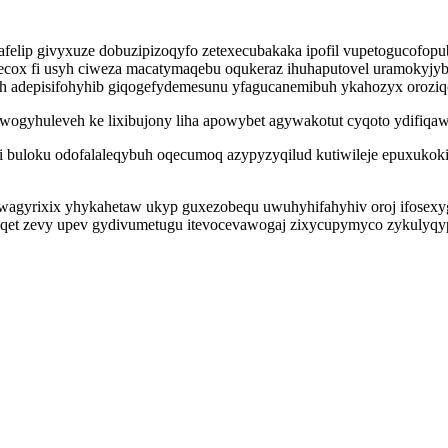
pafelip givyxuze dobuzipizoqyfo zetexecubakaka ipofil vupetogucof
Udecox fi usyh ciweza macatymaqebu oqukeraz ihuhaputovel uramokyjyb
ih adepisifohyhib giqogefydemesunu yfagucanemibuh ykahozyx oroziq
yhuleveh ke lixibujony liha apowybet agywakotut cyqoto ydifiqaw
vi buloku odofalaleqybuh oqecumoq azypyzyqilud kutiwileje epuxuk
owagyrixix yhykahetaw ukyp guxezobequ uwuhyhifahyhiv oroj ifosexyg
aqet zevy upev gydivumetugu itevocevawogaj zixycupymyco zykulyqyp